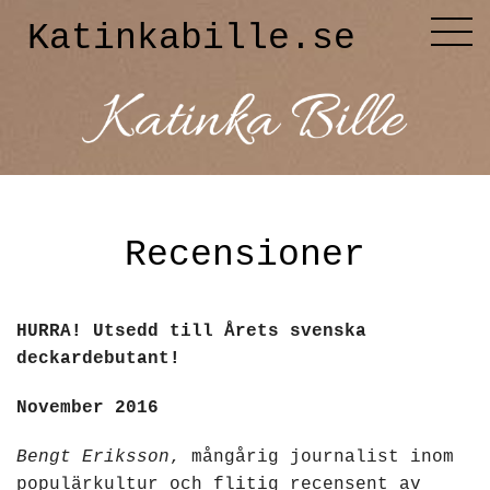
Katinkabille.se
Diktaren
Om mig
Recensioner
Katinkabloggen
HURRA! Utsedd till Årets svenska
Noveller
deckardebutant!
November 2016
Releasefesten
Bengt Eriksson
, mångårig journalist inom
populärkultur och flitig recensent av